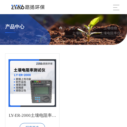
产品中心
>
>
>
>
首页
产品中心
土壤植物
>
土壤物化检测
土壤电阻率仪
LY-ER-2000土壤电阻率测
试仪