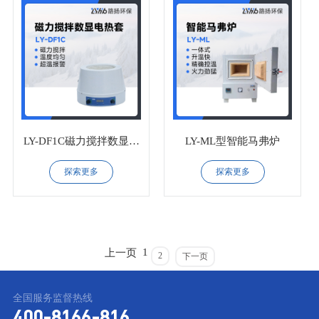
LY-DF1C磁力搅拌数显电
LY-ML型智能马弗炉
热套
探索更多
探索更多
1
上一页
2
下一页
全国服务监督热线
400-8166-816