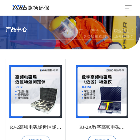
产品中心
>
>
>
>
首页
产品中心
职业卫生
>
各类辐射检测
场强检测仪
RJ-2高频电磁场近区场强
RJ-2A数字高频电磁场
测定仪
（近区）场强仪