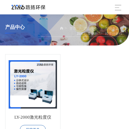
产品中心
>
>
>
>
首页
产品中心
生物食品
>
颗粒粒度分析
粒度分析仪
LY-2000激光粒度仪