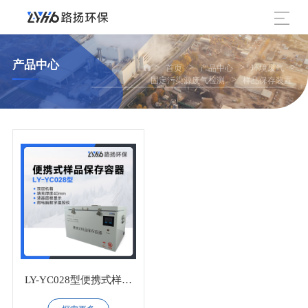
产品中心
>
>
>
>
首页
产品中心
环境废气
>
固定污染源废气检测
样品保存装置
LY-YC028型便携式样品
保存容器